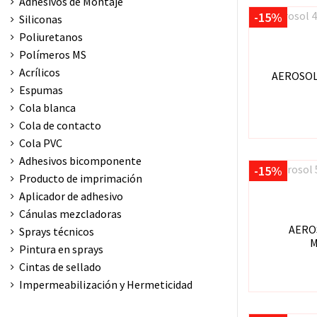
Adhesivos de Montaje
-15%
Siliconas
Poliuretanos
Polímeros MS
Acrílicos
AEROSOL
Espumas
Cola blanca
Cola de contacto
Cola PVC
Adhesivos bicomponente
-15%
Producto de imprimación
Aplicador de adhesivo
Cánulas mezcladoras
AERO
Sprays técnicos
M
Pintura en sprays
Cintas de sellado
Impermeabilización y Hermeticidad