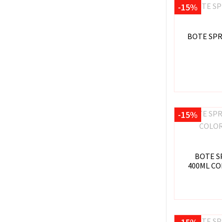
-15%
BOTE SPR
-15%
BOTE S
400ML C